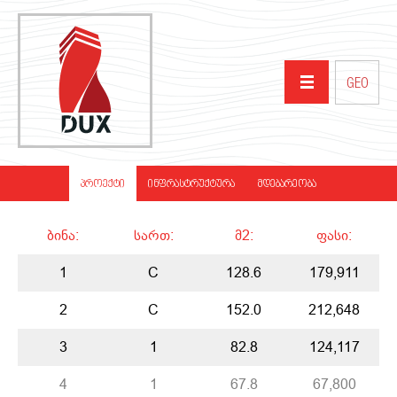
GEO
ᲛᲗᲐᲕᲐᲠᲘ
ᲞᲠᲝᲔᲥᲢᲘ
ᲘᲜᲤᲠᲐᲡᲢᲠᲣᲥᲢᲣᲠᲐ
ᲛᲓᲔᲑᲐᲠᲔᲝᲑᲐ
ᲩᲕᲔᲜ ᲨᲔᲡᲐᲮᲔᲑ
ᲑᲘᲜᲐ:
ᲡᲐᲠᲗ:
Მ2:
ᲤᲐᲡᲘ:
ᲞᲠᲝᲔᲥᲢᲔᲑᲘ
1
C
128.6
179,911
2
C
152.0
212,648
ᲞᲐᲠᲢᲜᲘᲝᲠᲔᲑᲘ
3
1
82.8
124,117
ᲡᲘᲐᲮᲚᲔᲔᲑᲘ
4
1
67.8
67,800