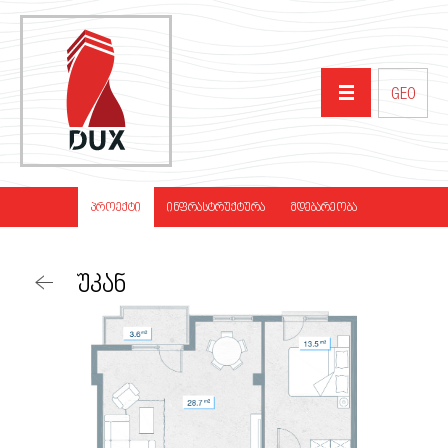
GEO
ᲛᲗᲐᲕᲐᲠᲘ
ᲞᲠᲝᲔᲥᲢᲘ
ᲘᲜᲤᲠᲐᲡᲢᲠᲣᲥᲢᲣᲠᲐ
ᲛᲓᲔᲑᲐᲠᲔᲝᲑᲐ
ᲩᲕᲔᲜ ᲨᲔᲡᲐᲮᲔᲑ
ᲣᲙᲐᲜ
ᲞᲠᲝᲔᲥᲢᲔᲑᲘ
ᲞᲐᲠᲢᲜᲘᲝᲠᲔᲑᲘ
ᲡᲘᲐᲮᲚᲔᲔᲑᲘ