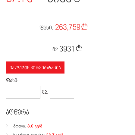
263,759
ფასი:
3931
მ2
ᲕᲐᲚᲣᲢᲘᲡ ᲙᲝᲜᲕᲔᲠᲢᲐᲪᲘᲐ
ᲤᲐᲡᲘ:
100,583$
1499$
Მ2:
აღწერა
ჰოლი:
8.0 კვ/მ
საერთო ოთახი:
28.7 კვ/მ