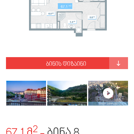
ᲙᲝᲜᲢᲐᲥᲢᲘ
ბინის დიზაინი
ვიდეო პანორამა
2
67.1 მ
-
ბინა 8