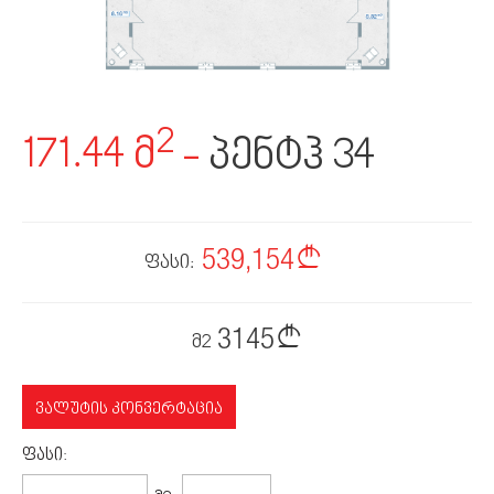
ᲙᲝᲜᲢᲐᲥᲢᲘ
2
171.44 მ
-
პენტჰ 34
539,154
ფასი:
3145
მ2
ᲕᲐᲚᲣᲢᲘᲡ ᲙᲝᲜᲕᲔᲠᲢᲐᲪᲘᲐ
ᲤᲐᲡᲘ: