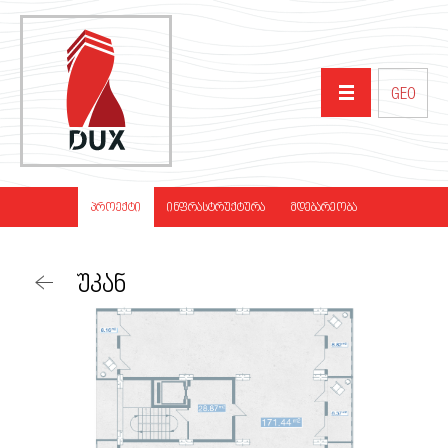
GEO
ᲛᲗᲐᲕᲐᲠᲘ
ᲞᲠᲝᲔᲥᲢᲘ
ᲘᲜᲤᲠᲐᲡᲢᲠᲣᲥᲢᲣᲠᲐ
ᲛᲓᲔᲑᲐᲠᲔᲝᲑᲐ
ᲩᲕᲔᲜ ᲨᲔᲡᲐᲮᲔᲑ
ᲣᲙᲐᲜ
ᲞᲠᲝᲔᲥᲢᲔᲑᲘ
ᲞᲐᲠᲢᲜᲘᲝᲠᲔᲑᲘ
ᲡᲘᲐᲮᲚᲔᲔᲑᲘ