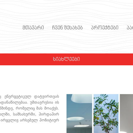
ᲛᲗᲐᲕᲐᲠᲘ
ᲩᲕᲔᲜ ᲨᲔᲡᲐᲮᲔᲑ
ᲞᲠᲝᲔᲥᲢᲔᲑᲘ
Პ
ᲡᲘᲐᲮᲚᲔᲔᲑᲘ
ტ ენერგეტიკულ დატვირთვას
დანაწილებაა. უმთავრესია ის
წმინდე, რომელიც მას მოაქვს.
ხლში, სამსახურში, პირდაპირ
ნს ირგვლივ არსებულ პოზიტიურ