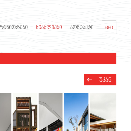
ᲐᲠᲢᲜᲘᲝᲠᲔᲑᲘ
ᲡᲘᲐᲮᲚᲔᲔᲑᲘ
ᲙᲝᲜᲢᲐᲥᲢᲘ
GEO
ᲣᲙᲐᲜ