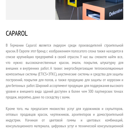
КОНТАКТ
CAPAROL
В Германии Caparol является лидером среди производителей строительной
краски. В Европе этот бренд с изображением полосатого слона также находится в
списке крупнейших предприятий в своей отрасли. У нас вы сможете найти все,
что нужно: высококачественные краски, эмали, покрытия, штукатурку для
внешних и внутренних работ. А также: энергосберегающие теплоизоляционные
композитные системы (ETICS=ЭТКС), акустические системы и средства для защиты
построений, покрытия для полов, а также продукцию для защиты от коррозии и
для бетонных работ. Широкий ассортимент продукции для поддержания высокого
уровня и внешнего вида зданий доступен в более чем 300 партнерских точках
продаж, вероятно, даже по соседству с вами.
Кроме того, мы предлагаем множество услуг для художников и скульпторов,
оптовых продавцов красок, чертежников, архитекторов и домостроительной
индустрии. Начиная от цветовой гаммы и цветовых комбинаций,
консультационного материала, цифровых устуг и технической консультационной