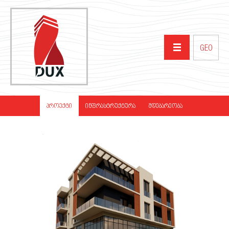
GEO
ᲛᲗᲐᲕᲐᲠᲘ
ᲞᲠᲝᲔᲥᲢᲘ
ᲘᲜᲤᲠᲐᲡᲢᲠᲣᲥᲢᲣᲠᲐ
ᲛᲓᲔᲑᲐᲠᲔᲝᲑᲐ
ᲩᲕᲔᲜ ᲨᲔᲡᲐᲮᲔᲑ
ᲞᲠᲝᲔᲥᲢᲔᲑᲘ
ᲞᲐᲠᲢᲜᲘᲝᲠᲔᲑᲘ
ᲡᲘᲐᲮᲚᲔᲔᲑᲘ