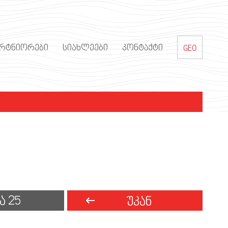
it reached, aborting in
ᲐᲠᲢᲜᲘᲝᲠᲔᲑᲘ
ᲡᲘᲐᲮᲚᲔᲔᲑᲘ
ᲙᲝᲜᲢᲐᲥᲢᲘ
GEO
Ა 25
ᲣᲙᲐᲜ