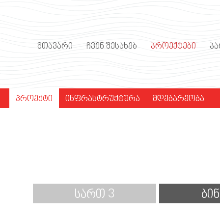
ypolicy/currencies/ka/rss): failed to open stream: Redirection lim
ine
4
ite_back/pages/flat/Flat.php
on line
76
ᲛᲗᲐᲕᲐᲠᲘ
ᲩᲕᲔᲜ ᲨᲔᲡᲐᲮᲔᲑ
ᲞᲠᲝᲔᲥᲢᲔᲑᲘ
Პ
ᲞᲠᲝᲔᲥᲢᲘ
ᲘᲜᲤᲠᲐᲡᲢᲠᲣᲥᲢᲣᲠᲐ
ᲛᲓᲔᲑᲐᲠᲔᲝᲑᲐ
ᲡᲐᲠᲗ 3
ᲑᲘᲜ