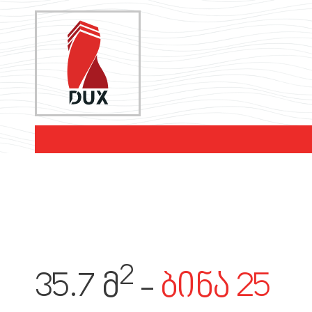
Warning
: file_get_contents(https://nbg.gov.ge/gw/api/ct/monetar
/var/www/virtuals/dux.ge/website_back/pages/flat/Flat.php
on l
Notice
: Undefined index: USD in
/var/www/virtuals/dux.ge/webs
2
35.7 მ
-
ბინა 25