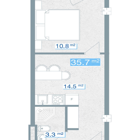
ᲙᲝᲜᲢᲐᲥᲢᲘ