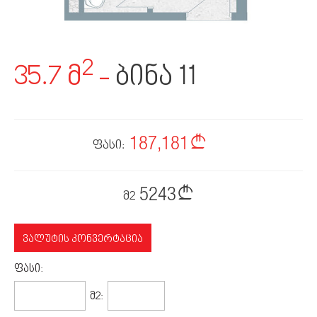
2
35.7 მ
-
ბინა 11
187,181
ფასი:
5243
მ2
ᲕᲐᲚᲣᲢᲘᲡ ᲙᲝᲜᲕᲔᲠᲢᲐᲪᲘᲐ
ᲤᲐᲡᲘ:
71,364$
1999$
Მ2: