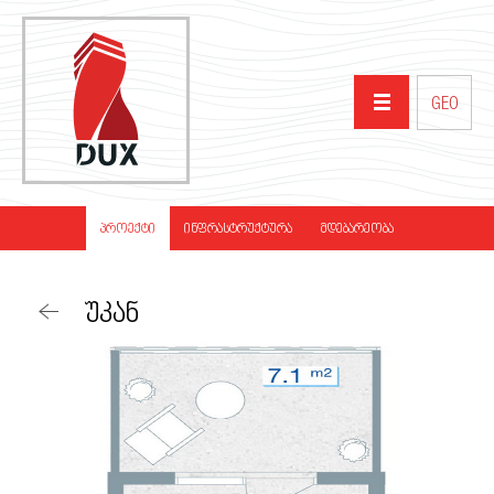
GEO
ᲛᲗᲐᲕᲐᲠᲘ
ᲞᲠᲝᲔᲥᲢᲘ
ᲘᲜᲤᲠᲐᲡᲢᲠᲣᲥᲢᲣᲠᲐ
ᲛᲓᲔᲑᲐᲠᲔᲝᲑᲐ
ᲩᲕᲔᲜ ᲨᲔᲡᲐᲮᲔᲑ
ᲣᲙᲐᲜ
ᲞᲠᲝᲔᲥᲢᲔᲑᲘ
ᲞᲐᲠᲢᲜᲘᲝᲠᲔᲑᲘ
ᲡᲘᲐᲮᲚᲔᲔᲑᲘ