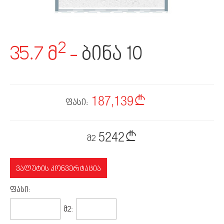
2
35.7 მ
-
ბინა 10
187,139
ფასი:
5242
მ2
ᲕᲐᲚᲣᲢᲘᲡ ᲙᲝᲜᲕᲔᲠᲢᲐᲪᲘᲐ
ᲤᲐᲡᲘ:
71,364$
1999$
Მ2: