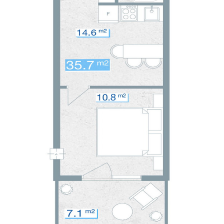
ᲙᲝᲜᲢᲐᲥᲢᲘ