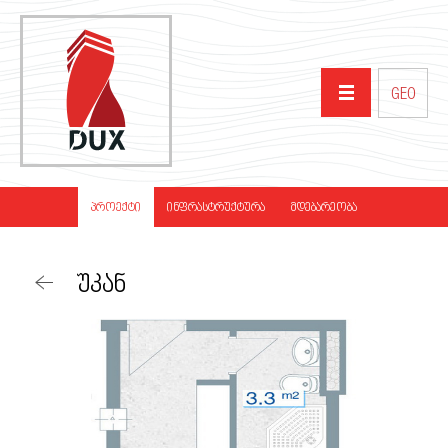
GEO
ᲛᲗᲐᲕᲐᲠᲘ
ᲞᲠᲝᲔᲥᲢᲘ
ᲘᲜᲤᲠᲐᲡᲢᲠᲣᲥᲢᲣᲠᲐ
ᲛᲓᲔᲑᲐᲠᲔᲝᲑᲐ
ᲩᲕᲔᲜ ᲨᲔᲡᲐᲮᲔᲑ
ᲣᲙᲐᲜ
ᲞᲠᲝᲔᲥᲢᲔᲑᲘ
ᲞᲐᲠᲢᲜᲘᲝᲠᲔᲑᲘ
ᲡᲘᲐᲮᲚᲔᲔᲑᲘ