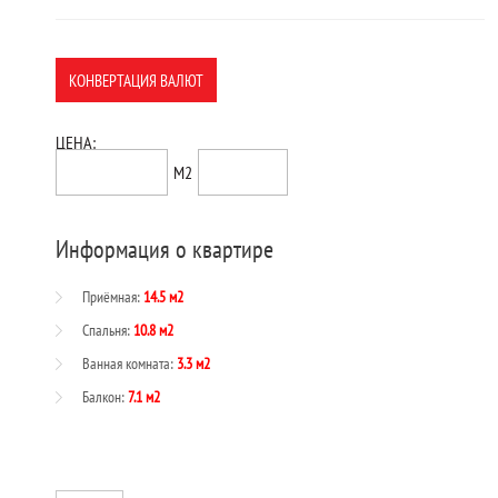
КОНВЕРТАЦИЯ ВАЛЮТ
ЦЕНА:
71,364$
1999$
М2
Информация о квартире
Приёмная:
14.5 м2
Спальня:
10.8 м2
Ванная комната:
3.3 м2
Балкон:
7.1 м2