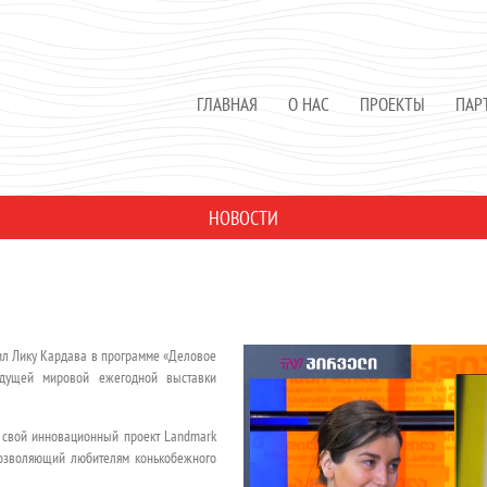
ГЛАВНАЯ
О НАС
ПРОЕКТЫ
ПАР
НОВОСТИ
ил Лику Кардава в программе «Деловое
едущей мировой ежегодной выставки
 свой инновационный проект Landmark
 позволяющий любителям конькобежного