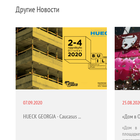
Другие Новости
07.09.2020
25.08.202
HUECK GEORGIA - Caucasus Build 2020- on the exibittion.
«Дом в 
площад
супермар