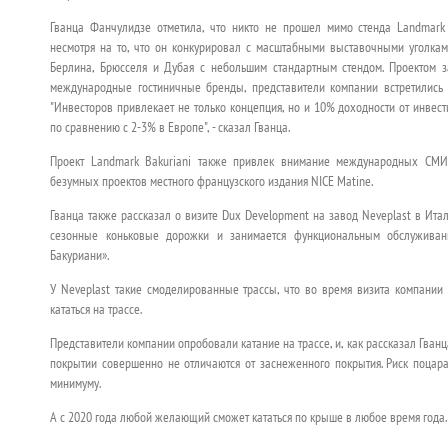
Гванца Фанчулидзе отметила, что никто не прошел мимо стенда Landmark 
несмотря на то, что он конкурировал с масштабными выставочными уголкам
Берлина, Брюсселя и Дубая с небольшим стандартным стендом. Проектом з
международные гостиничные бренды, представители компании встретились 
"Инвесторов привлекает не только концепция, но и 10% доходности от инвест
по сравнению с 2-3% в Европе", - сказал Гванца.
Проект Landmark Bakuriani также привлек внимание международных СМ
безумных проектов местного французского издания NICE Matine.
Гванца также рассказал о визите Dux Development на завод Neveplast в Ита
сезонные коньковые дорожки и занимается функциональным обслуживан
Бакуриани».
У Neveplast такие смоделированные трассы, что во время визита компании
кататься на трассе.
Представители компании опробовали катание на трассе, и, как рассказал Гван
покрытии совершенно не отличаются от заснеженного покрытия. Риск поцар
минимуму.
А с 2020 года любой желающий сможет кататься по крыше в любое время года.