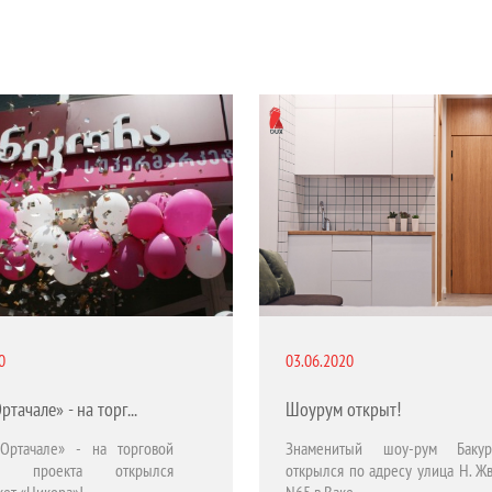
0
03.06.2020
«Дом в Ортачале» - на торговой площадке проекта открылся супермаркет «Никора»!
Шоурум открыт!
Ортачале» - на торговой
Знаменитый шоу-рум Бакур
ке проекта открылся
открылся по адресу улица Н. Ж
кет «Никора»!
N65 в Ваке.