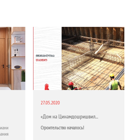
27.05.2020
«Дом на Цинамдошришвили»
иани
Строительство началось!
вания