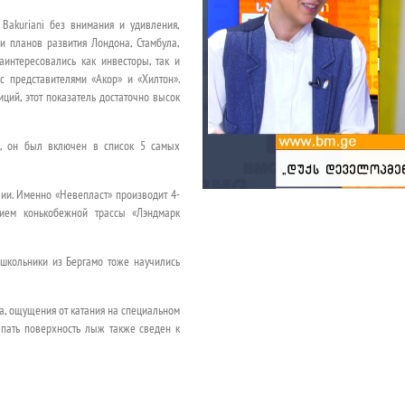
Bakuriani без внимания и удивления,
и планов развития Лондона, Стамбула,
аинтересовались как инвесторы, так и
с представителями «Акор» и «Хилтон».
иций, этот показатель достаточно высок
И, он был включен в список 5 самых
лии. Именно «Невепласт» производит 4-
ием конькобежной трассы «Лэндмарк
 школьники из Бергамо тоже научились
ца, ощущения от катания на специальном
апать поверхность лыж также сведен к