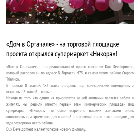
КОНТАКТ
«Дом в Ортачале» - на торговой площадке
проекта открылся супермаркет «Никора»!
«Дом в Ортачале» — это реализованный проект компании Dux Development,
который расположен по адресу В. Горгасли N75, в самом тихом районе Старого
Тбилиси.
В проекте 8 этажей, 1-2 этажа отведены под коммерческие помещения, а
остальные 6 этажей – жилые.
Исходя из того, что одним из приоритетов нашей компании является забота о
жителях, мы решили отвести первый этаж коммерческих площадей под
супермаркет «Никора», что было встречено нашими жильцами очень
положительно, а кроме того для жителей это решение стало также поводом для
удовлетворения всего района.
Dux Development желает успехов новому филиалу.