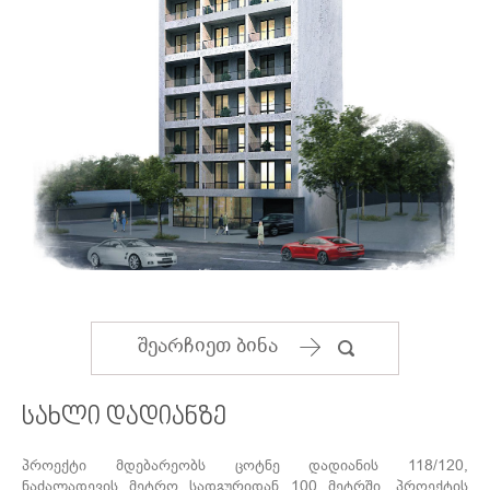
ᲙᲝᲜᲢᲐᲥᲢᲘ
შეარჩიეთ ბინა
სახლი დადიანზე
პროექტი მდებარეობს ცოტნე დადიანის 118/120,
ნაძალადევის მეტრო სადგურიდან 100 მეტრში. პროექტის