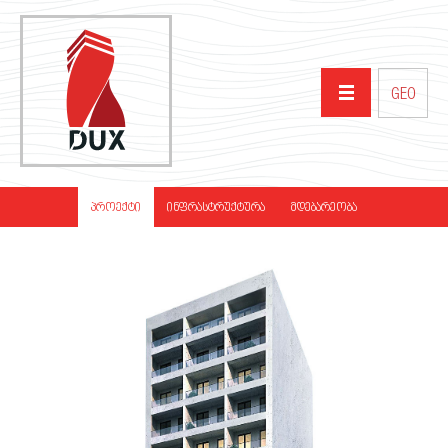
GEO
ᲛᲗᲐᲕᲐᲠᲘ
ᲞᲠᲝᲔᲥᲢᲘ
ᲘᲜᲤᲠᲐᲡᲢᲠᲣᲥᲢᲣᲠᲐ
ᲛᲓᲔᲑᲐᲠᲔᲝᲑᲐ
ᲩᲕᲔᲜ ᲨᲔᲡᲐᲮᲔᲑ
ᲞᲠᲝᲔᲥᲢᲔᲑᲘ
ᲞᲐᲠᲢᲜᲘᲝᲠᲔᲑᲘ
ᲡᲘᲐᲮᲚᲔᲔᲑᲘ